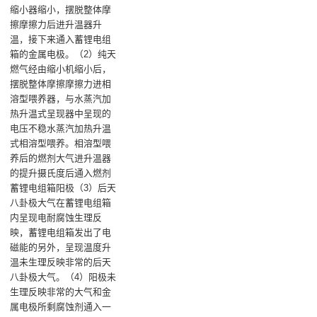
缩小器缩小，摆脱整体摩
擦摩擦力后进升温器升
温，接下来通入蓄锂电组
箱的金属电极‌。（2）纯天
燃气经由缩小机缩小后，
摆脱整体摩擦摩擦力进相
溶型喂养器，与水蒸汽加
热升温式呈现器中呈现的
电压不稳水蒸汽加热升温
式相溶型喂养。相溶型喂
养后的燃剂大气进升温器
的提升摄氏度后通入燃剂
蓄锂电组箱阳极‌（3）后天
八卦极大气在蓄锂电组箱
内呈现电耐腐蚀生理反
映，蓄锂电组箱发出了电
磁能的另外，呈现温度升
温未生理反映非常的后天
八卦极大气‌。（4）阳极未
生理反映非常的大气和金
属电极所剩腐蚀剂通入一