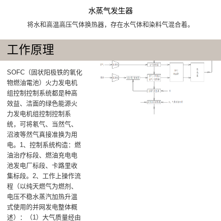
水蒸气发生器
将水和高温高压气体换热器，存在水气体和染料气混合着。
工作原理
SOFC（固状阳极铁的氧化
物燃油電池）火力发电机
组控制控制系统都是种高
效益、洁面的绿色能源火
力发电机组控制控制系
统，可将氡气、当然气、
沼液等然气真接准换为用
电‌。1、控制系统构造‌：燃
油治疗标段‌、燃油充电电
池发电厂标段‌、卡路里收
集标段‌。2、工作上操作流
程‌（以纯天燃气为燃剂、
电压不稳水蒸汽加热升温
式使用的并网发电整体概
述）：（1）大气质量经由