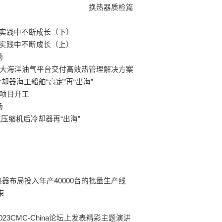
换热器质检篇
索实践中不断成长（下）
索实践中不断成长（上）
场
二大海洋油气平台交付高效热管理解决方案
却器海工船舶“高定”再“出海”
园项目开工
场
压缩机后冷却器再“出海”
布局投入年产40000台的批量生产线
束
CMC-China论坛上发表精彩主题演讲