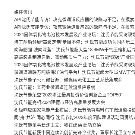
媒体资讯
API沈氏节能专访：攻克微通道反应器的缺陷与不足，在摸
API沈氏节能专访：攻克微通道反应器的缺陷与不足，在摸
2024固体氧化物电池技术发展及产业论坛：沈氏节能采访现
海工船舶领域“高级定制”步履不停：沈氏节能成功为国内第
向海图强 驶向深蓝：沈氏节能超大型18.4MW干气压缩机后冷
高端装备制造启航，舞动新质生产力：沈氏节能“双碳”产业
2024固体氧化物电池技术发展及产业论坛：沈氏节能采访现
微通道通联万吨级海洋油气平台！沈氏节能超大型12MW干气
沈氏节能子公司微智源：微连续流化工工艺系统集成商
沈氏节能：某药业微通道连续流反应系统
沈氏节能荣登“2023浙江最具投资价值创新企业TOP50”
沈氏节能亮相2024建德市经济高质量发展大会
积极响应国家氢能产业布局：沈氏节能氢燃料汽车微通道换热器
同“舟”共济 同心同行 沈氏节能2023年度团队建设活动圆满结
沈氏节能董事长沈卫立：我在建德 建功立德
沈氏节能斩获中国连续流创新先锋企业奖，董事长沈卫立在2023