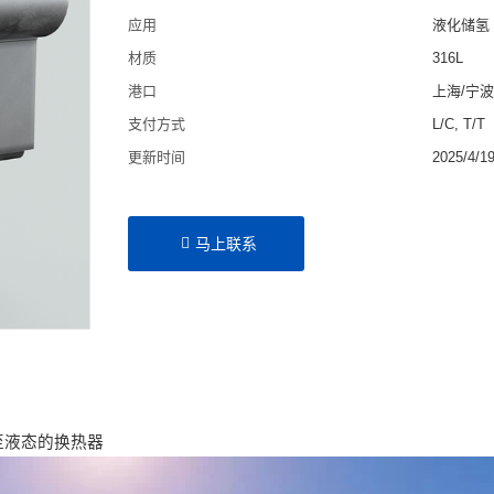
应用
液化储氢
材质
316L
港口
上海/宁
支付方式
L/C, T/T
更新时间
2025/4/1
马上联系
至液态的换热器