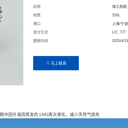
应用
海工船舶
材质
316L
港口
上海/宁
支付方式
L/C, T/T
更新时间
2025/4/1
马上联系
过程中因升温而挥发的 LNG再次液化，减少天然气损失