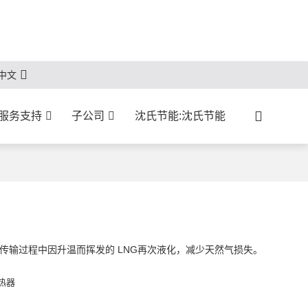
中文
服务支持
子公司
沈氏节能:沈氏节能
将传输过程中因升温而挥发的 LNG再次液化，减少天然气损失。
热器