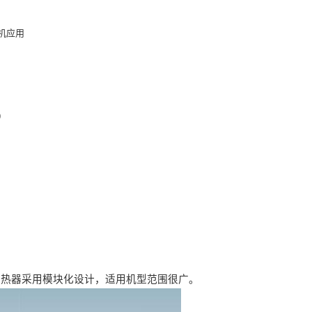
机应用
波
9
换热器采用模块化设计，适用机型范围很广。